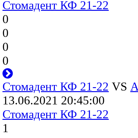
Стомадент КФ 21-22
0
0
0
0
Стомадент КФ 21-22
VS
А
13.06.2021 20:45:00
Стомадент КФ 21-22
1