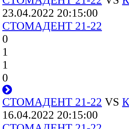
23.04.2022 20:15:00
СТОМАДЕНТ 21-22
0
1
1
0
СТОМАДЕНТ 21-22
VS
К
16.04.2022 20:15:00
СТОМАДЕНТ 21-22