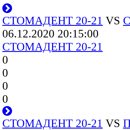
СТОМАДЕНТ 20-21
VS
С
06.12.2020 20:15:00
СТОМАДЕНТ 20-21
0
0
0
0
СТОМАДЕНТ 20-21
VS
П