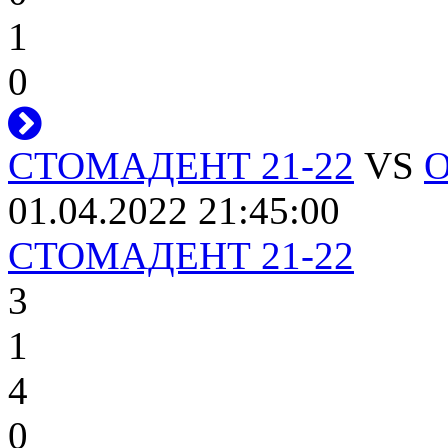
1
0
СТОМАДЕНТ 21-22
VS
О
01.04.2022 21:45:00
СТОМАДЕНТ 21-22
3
1
4
0