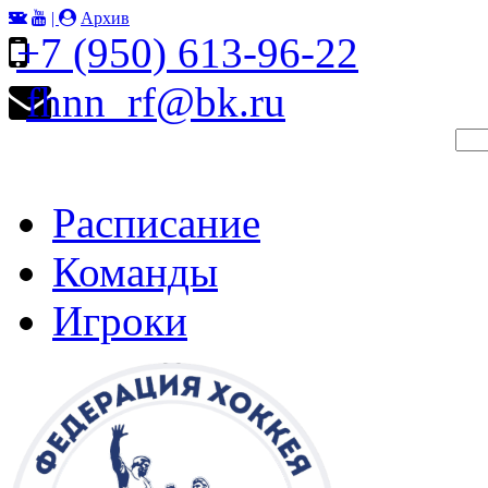
|
Архив
+7 (950) 613-96-22
fhnn_rf@bk.ru
Расписание
Команды
Игроки