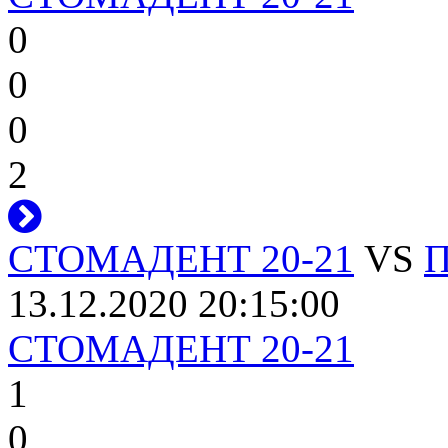
0
0
0
2
СТОМАДЕНТ 20-21
VS
П
13.12.2020 20:15:00
СТОМАДЕНТ 20-21
1
0