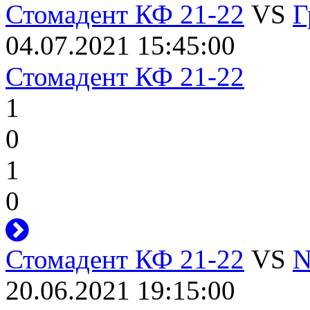
Стомадент КФ 21-22
VS
Г
04.07.2021 15:45:00
Стомадент КФ 21-22
1
0
1
0
Стомадент КФ 21-22
VS
N
20.06.2021 19:15:00