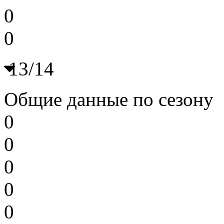
0
0
13/14
Общие данные по сезону
0
0
0
0
0