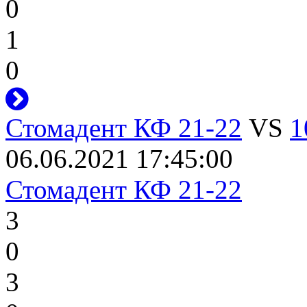
0
1
0
Стомадент КФ 21-22
VS
1
06.06.2021 17:45:00
Стомадент КФ 21-22
3
0
3