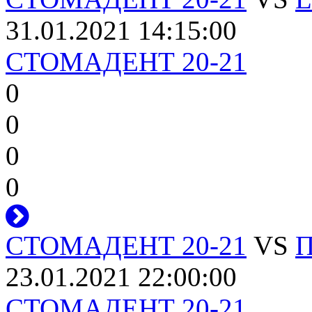
31.01.2021 14:15:00
СТОМАДЕНТ 20-21
0
0
0
0
СТОМАДЕНТ 20-21
VS
П
23.01.2021 22:00:00
СТОМАДЕНТ 20-21