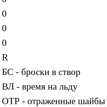
0
0
0
R
БС - броски в створ
ВЛ - время на льду
ОТР - отраженные шайбы