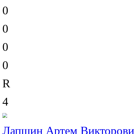
0
0
0
0
R
4
Лапшин Артем Викторов