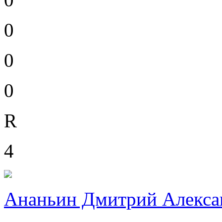
0
0
0
R
4
Ананьин Дмитрий Алекса