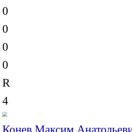
0
0
0
0
R
4
Конев Максим Анатольев