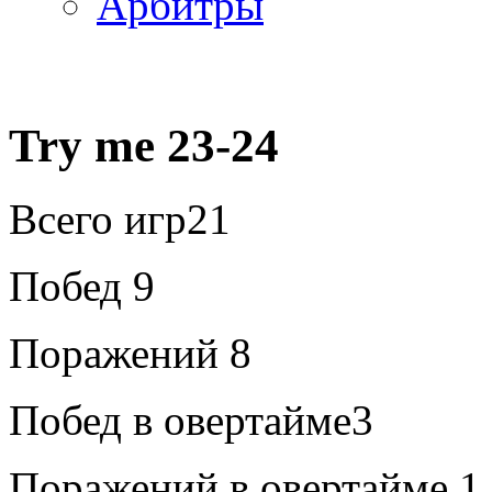
Арбитры
Try me 23-24
Всего игр
21
Побед
9
Поражений
8
Побед в овертайме
3
Поражений в овертайме
1