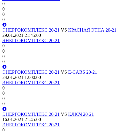
0
0
0
0
ЭНЕРГОКОМПЛЕКС 20-21
VS
КРАСНАЯ ЭТНА 20-21
29.01.2021 21:45:00
ЭНЕРГОКОМПЛЕКС 20-21
0
0
0
0
ЭНЕРГОКОМПЛЕКС 20-21
VS
E-CARS 20-21
24.01.2021 12:00:00
ЭНЕРГОКОМПЛЕКС 20-21
0
0
0
0
ЭНЕРГОКОМПЛЕКС 20-21
VS
КЛЮЧ 20-21
16.01.2021 21:45:00
ЭНЕРГОКОМПЛЕКС 20-21
0