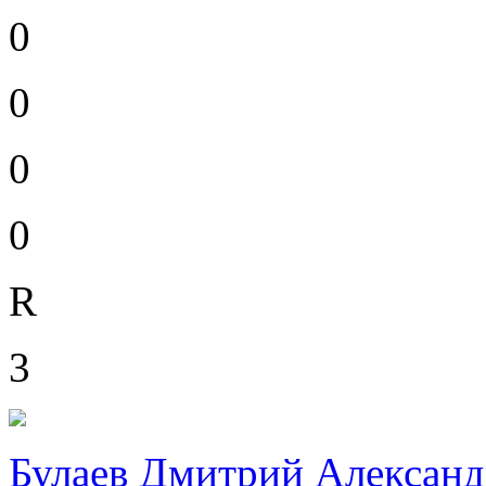
0
0
0
0
R
3
Булаев Дмитрий Алексан