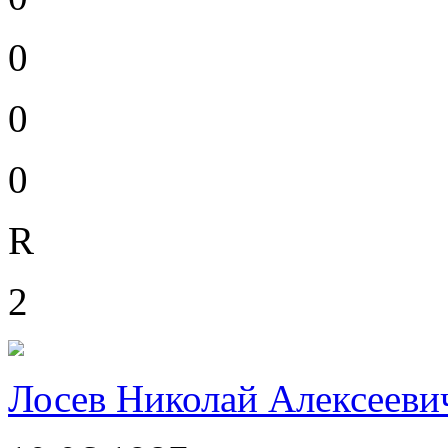
0
0
0
R
2
Лосев Николай Алексееви