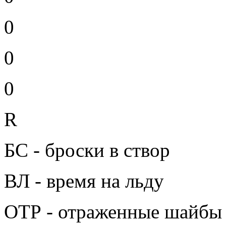
0
0
0
R
БС - броски в створ
ВЛ - время на льду
ОТР - отраженные шайбы