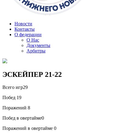
Новости
Контакты
О федерации
О Нас
Документы
Арбитры
ЭСКЕЙПЕР 21-22
Всего игр
29
Побед
19
Поражений
8
Побед в овертайме
0
Поражений в овертайме
0