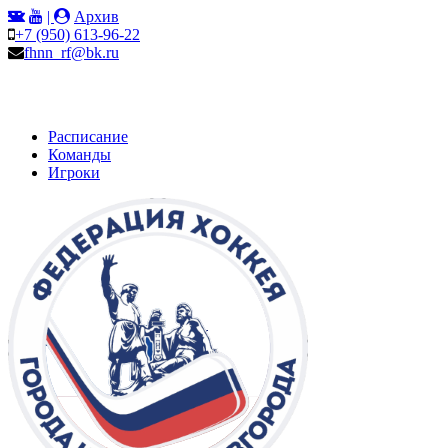
|
Архив
+7 (950) 613-96-22
fhnn_rf@bk.ru
Расписание
Команды
Игроки