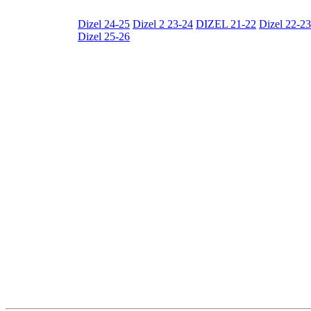
Dizel 24-25
Dizel 2 23-24
DIZEL 21-22
Dizel 22-23
Dizel 25-26
Нападающий
Рейтинг: 3
Дата Рождения
17.06.199
Рост
175
Вес
76
Хват
левый